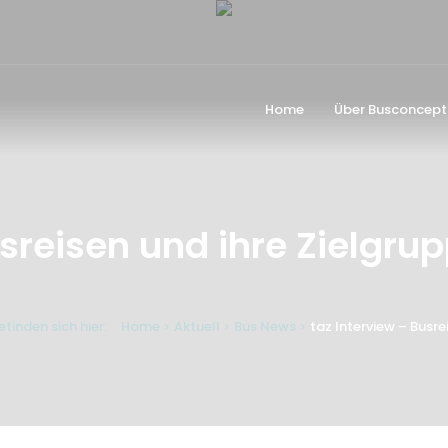
Home
Über Busconcept
usreisen und ihre Zielgru
efinden sich hier:
Home
Aktuell
Bus News
taz Interview – Busrei