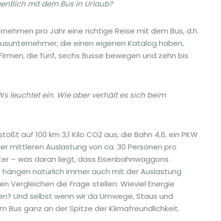
entlich mit dem Bus in Urlaub?
ernehmen pro Jahr eine richtige Reise mit dem Bus, d.h.
. Busunternehmer, die einen eigenen Katalog haben,
e Firmen, die fünf, sechs Busse bewegen und zehn bis
s leuchtet ein. Wie aber verhält es sich beim
 stößt auf 100 km 3,1 Kilo CO2 aus, die Bahn 4,6, ein PKW
einer mittleren Auslastung von ca. 30 Personen pro
 Liter – was daran liegt, dass Eisenbahnwaggons
en hängen natürlich immer auch mit der Auslastung
 Vergleichen die Frage stellen: Wieviel Energie
en? Und selbst wenn wir da Umwege, Staus und
m Bus ganz an der Spitze der Klimafreundlichkeit.