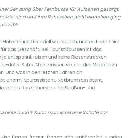
einer Sendung über Fernbusse für Aufsehen gesorgt.
üdet sind und ihre Ruhezeiten nicht einhalten ging
surlaub?
n Höllendruck
,
finanziell wie zeitlich, und es finden sich
r das Geschäft. Bei Touristikbussen ist das
n ja entspannt reisen und keine Riesenstrecken
to-date. Schließlich müssen sie alle drei Monate zu
. Und was in den letzten Jahren an
st enorm: Spurassistent, Notbremsassistent,
 vor als das sicherste aller Straßen- und
Busreise bucht? Kann man schwarze Schafe von
 Also fragen, fragen, fragen, sich umhören bei Kunden,