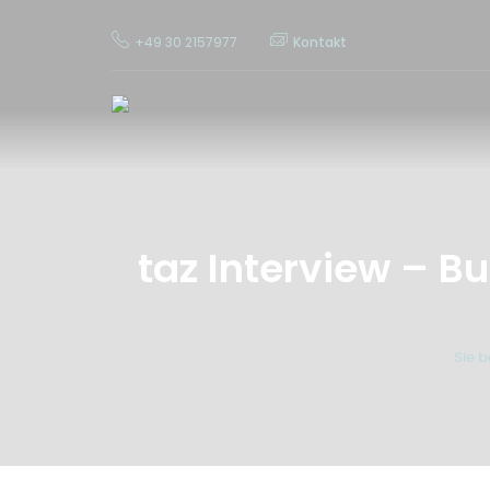
+49 30 2157977
Kontakt
taz Interview – B
Sie b