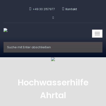
+49 30 2157977
Kontakt
Togg
navi
Hochwasserhilfe
Ahrtal